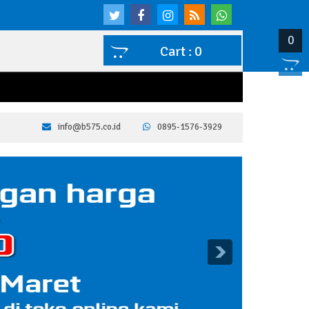
0
Cart :
0
info@b575.co.id
0895-1576-3929