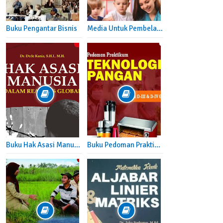
Buku Pengantar Bisnis
Media Untuk Pembelajaran Kreatif dan Inovatif
h Sambas
Buku Hak Asasi Manusia Dalam Realitas Global
Buku Pedoman Praktikum Teknologi Pangan - Cara Membuat Tape, Susu Tempe, Es Krim dan Sirup