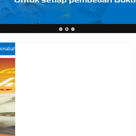
t Amaliah Lengkap Thariqah Qadiriyah Wa Naqsabandiyah Khat