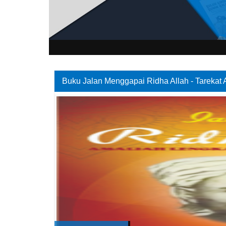
1
2
3
Buku Jalan Menggapai Ridha Allah - Tareka