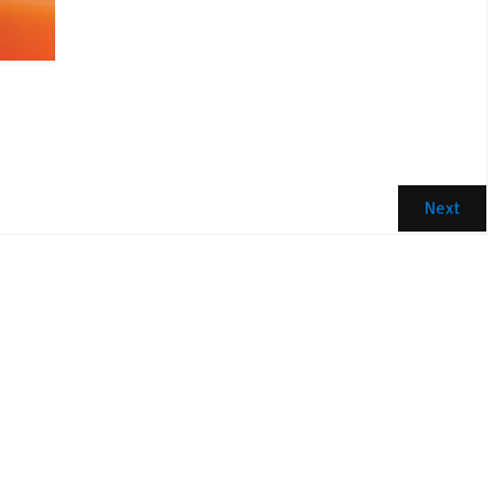
B575ID
Kuantitas
Beli Sekarang
Keranjang
Next
a Allah - Tarekat Amaliah Lengkap TQN Khathibiya
Dr. Adnan Mahdi, M. Si
Indonesia
Indonesia
Islam
978-602-50508-0-0
Soft Cover