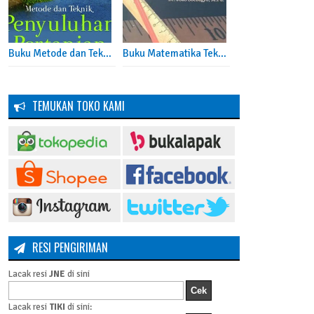
Buku Metode dan Teknik Penyuluhan Pertanian
Buku Matematika Teknik Aljabar Linear Dan Matriks
as
TEMUKAN TOKO KAMI
s Sambasy Sa'ad
tuk siapa saja yang
RESI PENGIRIMAN
Lacak resi
JNE
di sini
Lacak resi
TIKI
di sini: