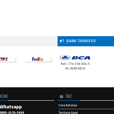
basy
BANK TRANSFER
basy
Rek : 774-518-664-5
An. NURLAELA
BAGIKAN
NTAK
FAQ
Cara Belanja
Whatsapp
0895-1576-3929
Tentang Kami