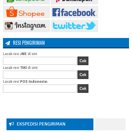
#bukuteknik #bukusosial #bukupendidikan #bukubacaan
B. Fiksasi Eksternal (FE)
-Daftar Pustaka
#bukupenelitian #bukuekonomi
-Glosarium
#kuliahekonomi #bukustatistik #ekonomistatistik
_Biodata Penulis
#bukukuliahekonomi
BAB IX :
AMPUTATION
BAGIKA
BAGIKAN
A. Definisi
RESI PENGIRIMAN
B. Tujuan
Lacak resi
JNE
di sini
C. Indikasi
D. Pemeriksaan Diagnostik
Lacak resi
TIKI
di sini:
E. Nursing Proses
Lacak resi
POS Indonesia
:
BAB X :
PERAWATAN PADA PASIEN DENGAN GIPS
A. Cast (Gips)
B. Macam-Macam Gips
C. Perawatan pada Cast (Gips) yang Basah
EKSPEDISI PENGIRIMAN