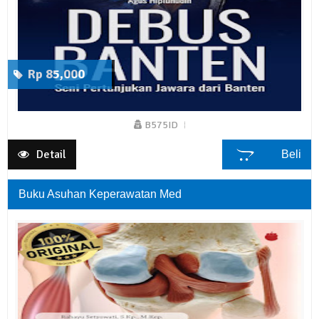
Rp 85,000
B575ID
Kuantitas
Detail
Beli Sekarang
Keranjang
Buku Asuhan Keperawatan Med
Spesifikasi Produk
Debus Banten Seni Pertunjukan
Judul
Jawara Dari Banten
Penulis
Agus Hiplunudin
Negara
Indonesia