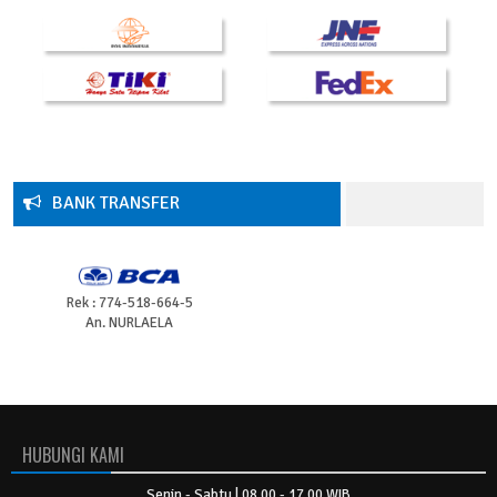
D. Pengkajian pada Gips Ekstremitas
BAB XI :
PERAWATAN PASIEN DENGAN TRAKSI
A. Definisi
B. TujuanC.Prinsip Traksi
D. Specific Traction
BANK TRANSFER
E. Principles of Traction Maintenance
F. Perawatan Skin Traction
G. Perawatan Skelet Traction
Rek : 774-518-664-5
An. NURLAELA
HUBUNGI KAMI
Senin - Sabtu | 08.00 - 17.00 WIB