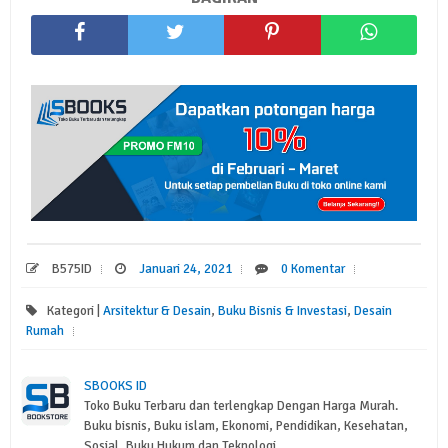
B575ID
Januari 24, 2021
0 Komentar
Kategori |
Arsitektur & Desain
,
Buku Bisnis & Investasi
,
Desain
Rumah
SBOOKS ID
Toko Buku Terbaru dan terlengkap Dengan Harga Murah.
Buku bisnis, Buku islam, Ekonomi, Pendidikan, Kesehatan,
Sosial, Buku Hukum dan Teknologi