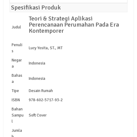
Spesifikasi Produk
Teori & Strategi Aplikasi
Perencanaan Perumahan Pada Era
Judul
Kontemporer
Penuli
Lucy Yosita, ST., MT
s
Negar
Indonesia
a
Bahas
Indonesia
a
Tipe
Desain Rumah
ISBN
978-602-5717-93-2
Bahan
Sampu
Soft Cover
l
Jumla
h